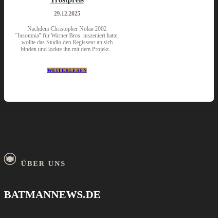
29.12.2025
Nachdem Christopher Nolan 2002
"Insomnia" für Warner Bros. inszeniert hatte,
wollte das Studio den Regisseur an sich
binden und lockte ihn mit dem Projekt...
WEITERLESEN
ÜBER UNS
BATMANNEWS.DE