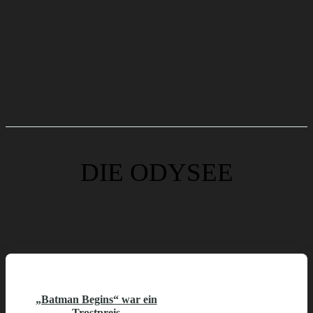
DIE ODYSEE
„Batman Begins“ war ein
Trostpreis