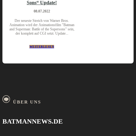
Sons“ Update!
08.07.2022
Der neueste Streich von Warner Bros.
Animation wird der Animationsfilm "Batman
and Superman: Battle of the Supersons" sein,
der komplett auf CGI setzt. Update...
WEITERLESEN
ÜBER UNS
BATMANNEWS.DE