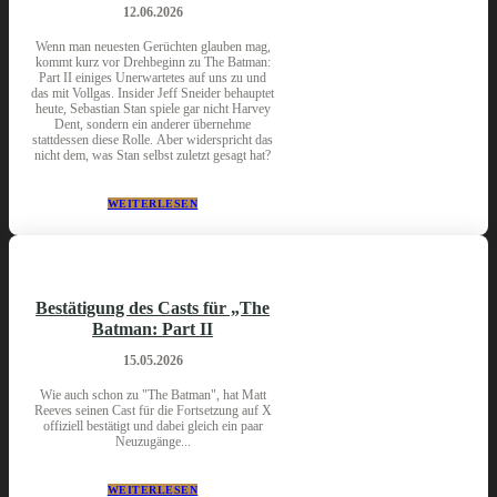
12.06.2026
Wenn man neuesten Gerüchten glauben mag,
kommt kurz vor Drehbeginn zu The Batman:
Part II einiges Unerwartetes auf uns zu und
das mit Vollgas. Insider Jeff Sneider behauptet
heute, Sebastian Stan spiele gar nicht Harvey
Dent, sondern ein anderer übernehme
stattdessen diese Rolle. Aber widerspricht das
nicht dem, was Stan selbst zuletzt gesagt hat?
WEITERLESEN
Bestätigung des Casts für „The
Batman: Part II
15.05.2026
Wie auch schon zu "The Batman", hat Matt
Reeves seinen Cast für die Fortsetzung auf X
offiziell bestätigt und dabei gleich ein paar
Neuzugänge...
WEITERLESEN