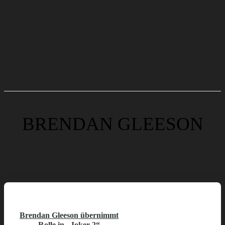
BRENDAN GLEESON
Brendan Gleeson übernimmt
Rolle in „Joker 2“