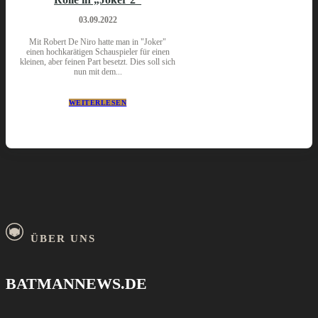
03.09.2022
Mit Robert De Niro hatte man in "Joker"
einen hochkarätigen Schauspieler für einen
kleinen, aber feinen Part besetzt. Dies soll sich
nun mit dem...
WEITERLESEN
ÜBER UNS
BATMANNEWS.DE