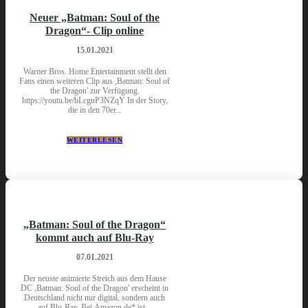
Neuer „Batman: Soul of the
Dragon“- Clip online
15.01.2021
Warner Bros. Home Entertainment stellt den
Fans einen weiteren Clip aus ,Batman: Soul of
the Dragon' zur Verfügung.
https://youtu.be/bLcgnP3NZqY In der Story,
die in den 70er...
WEITERLESEN
„Batman: Soul of the Dragon“
kommt auch auf Blu-Ray
07.01.2021
Der neuste animierte Streich aus dem Hause
DC ,Batman: Soul of the Dragon' erscheint in
Deutschland nicht nur digital, sondern auch
auf Blu-Ray. Bei Amazon.de* ist...