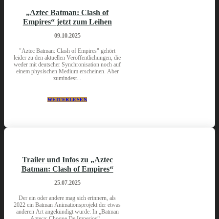
„Aztec Batman: Clash of
Empires“ jetzt zum Leihen
09.10.2025
"Aztec Batman: Clash of Empires" gehört
leider zu den aktuellen Veröffentlichungen, die
weder mit deutscher Synchronisation noch auf
einem physischen Medium erscheinen. Aber
zumindest...
WEITERLESEN
Trailer und Infos zu „Aztec
Batman: Clash of Empires“
25.07.2025
Der ein oder andere mag sich erinnern, als
2022 ein Batman Animationsprojekt der etwas
anderen Art angekündigt wurde: In „Batman
Azteca: Choque De Imperios“...