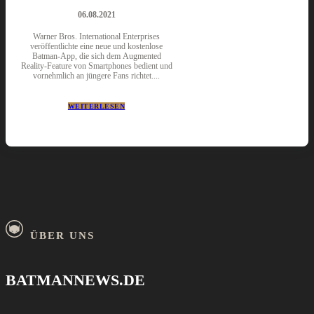
06.08.2021
Warner Bros. International Enterprises
veröffentlichte eine neue und kostenlose
Batman-App, die sich dem Augmented
Reality-Feature von Smartphones bedient und
vornehmlich an jüngere Fans richtet....
WEITERLESEN
ÜBER UNS
BATMANNEWS.DE