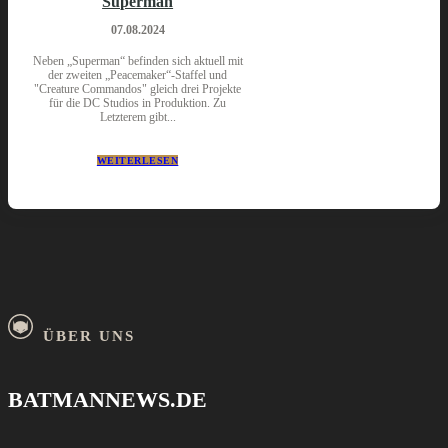
Superman
07.08.2024
Neben „Superman“ befinden sich aktuell mit
der zweiten „Peacemaker“-Staffel und
"Creature Commandos" gleich drei Projekte
für die DC Studios in Produktion. Zu
Letzterem gibt...
WEITERLESEN
ÜBER UNS
BATMANNEWS.DE