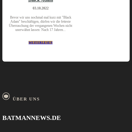
03.10.2022
Bevor wir uns nochmal mal kurz mit "Black
Adam" beschäftigen, dürfen wir die fetteste
Überraschung der vergangenen Wochen nicht
unerwähnt lassen: Nach 17 Jahren...
WEITERLESEN
ÜBER UNS
BATMANNEWS.DE