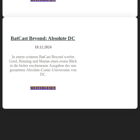
BatCast Beyond: Absolute DC
18.12.2024
In einem weiteren BatCast Beyond werfen
Gerd, Henning und Marian einen ersten Blick
in die bisher erschienenen Ausgaben des neu
gestarteten Absolute-Comic-Universums von
DC.
WEITERLESEN