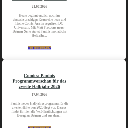
21.07.2026
Heute beginnt endlich auch im
deutschsprachigen Raum eine neue und
frische Comic-Ära im regulären DC-
Universum. Mit Matt Fractions neuer
Batman-Serie startet Paninis monatliche
Heftreihe...
WEITERLESEN
Comics: Paninis
Programmvorschau für das
zweite Halbjahr 2026
17.04.2026
Paninis neues Halbjahresprogramm für die
zweite Hälfte von 2026 liegt vor. Daraus
findet ihr hier alle Veröffentlichungen mit
Bezug zu Batman und aus dem...
WEITERLESEN