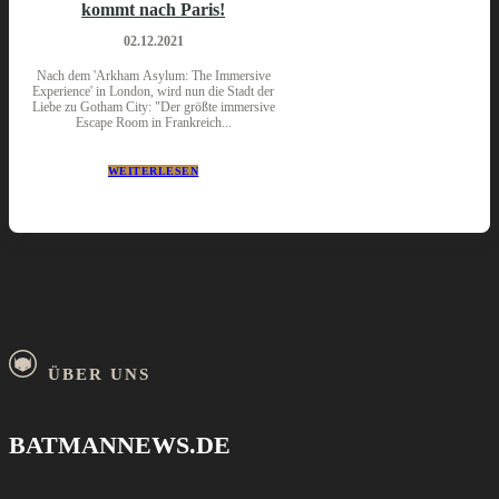
kommt nach Paris!
02.12.2021
Nach dem 'Arkham Asylum: The Immersive
Experience' in London, wird nun die Stadt der
Liebe zu Gotham City: "Der größte immersive
Escape Room in Frankreich...
WEITERLESEN
ÜBER UNS
BATMANNEWS.DE