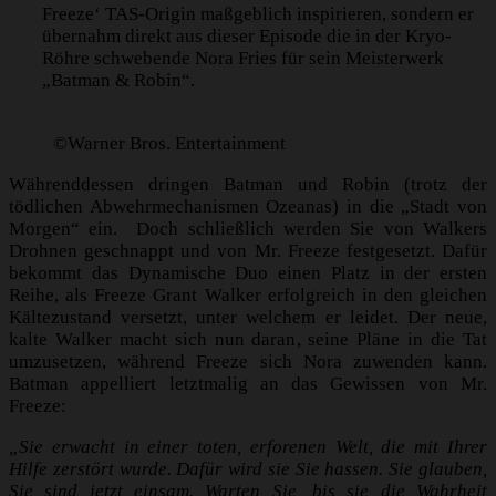
Freeze‘ TAS-Origin maßgeblich inspirieren, sondern er
übernahm direkt aus dieser Episode die in der Kryo-
Röhre schwebende Nora Fries für sein Meisterwerk
„Batman & Robin“.
©Warner Bros. Entertainment
Währenddessen dringen Batman und Robin (trotz der
tödlichen Abwehrmechanismen Ozeanas) in die „Stadt von
Morgen“ ein. Doch schließlich werden Sie von Walkers
Drohnen geschnappt und von Mr. Freeze festgesetzt. Dafür
bekommt das Dynamische Duo einen Platz in der ersten
Reihe, als Freeze Grant Walker erfolgreich in den gleichen
Kältezustand versetzt, unter welchem er leidet. Der neue,
kalte Walker macht sich nun daran, seine Pläne in die Tat
umzusetzen, während Freeze sich Nora zuwenden kann.
Batman appelliert letztmalig an das Gewissen von Mr.
Freeze:
„Sie erwacht in einer toten, erforenen Welt, die mit Ihrer
Hilfe zerstört wurde. Dafür wird sie Sie hassen. Sie glauben,
Sie sind jetzt einsam. Warten Sie, bis sie die Wahrheit