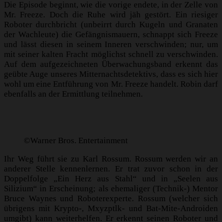
Die Episode beginnt, wie die vorige endete, in der Zelle von
Mr. Freeze. Doch die Ruhe wird jäh gestört. Ein riesiger
Roboter durchbricht (unbeirrt durch Kugeln und Granaten
der Wachleute) die Gefängnismauern, schnappt sich Freeze
und lässt diesen in seinem Inneren verschwinden; nur, um
mit seiner kalten Fracht möglichst schnell zu verschwinden.
Auf dem aufgezeichneten Überwachungsband erkennt das
geübte Auge unseres Mitternachtsdetektivs, dass es sich hier
wohl um eine Entführung von Mr. Freeze handelt. Robin darf
ebenfalls an der Ermittlung teilnehmen.
©Warner Bros. Entertainment
Ihr Weg führt sie zu Karl Rossum. Rossum werden wir an
anderer Stelle kennenlernen. Er trat zuvor schon in der
Doppelfolge „Ein Herz aus Stahl“ und in „Seelen aus
Silizium“ in Erscheinung; als ehemaliger (Technik-) Mentor
Bruce Waynes und Roboterexperte. Rossum (welcher sich
übrigens mit Krypto-, Mxyzptlk- und Bat-Mite-Androiden
umgibt) kann weiterhelfen. Er erkennt seinen Roboter und