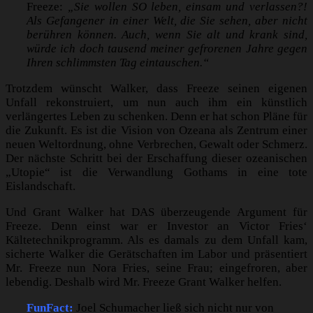
Freeze:
„Sie wollen SO leben, einsam und verlassen?!
Als Gefangener in einer Welt, die Sie sehen, aber nicht
berühren können. Auch, wenn Sie alt und krank sind,
würde ich doch tausend meiner gefrorenen Jahre gegen
Ihren schlimmsten Tag eintauschen.“
Trotzdem wünscht Walker, dass Freeze seinen eigenen
Unfall rekonstruiert, um nun auch ihm ein künstlich
verlängertes Leben zu schenken. Denn er hat schon Pläne für
die Zukunft. Es ist die Vision von Ozeana als Zentrum einer
neuen Weltordnung, ohne Verbrechen, Gewalt oder Schmerz.
Der nächste Schritt bei der Erschaffung dieser ozeanischen
„Utopie“ ist die Verwandlung Gothams in eine tote
Eislandschaft.
Und Grant Walker hat DAS überzeugende Argument für
Freeze. Denn einst war er Investor an Victor Fries‘
Kältetechnikprogramm. Als es damals zu dem Unfall kam,
sicherte Walker die Gerätschaften im Labor und präsentiert
Mr. Freeze nun Nora Fries, seine Frau; eingefroren, aber
lebendig. Deshalb wird Mr. Freeze Grant Walker helfen.
FunFact:
Joel Schumacher ließ sich nicht nur von