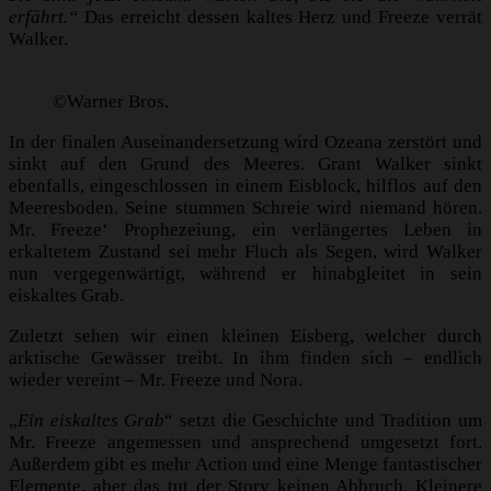
erfährt.“
Das erreicht dessen kaltes Herz und Freeze verrät
Walker.
©Warner Bros.
In der finalen Auseinandersetzung wird Ozeana zerstört und
sinkt auf den Grund des Meeres. Grant Walker sinkt
ebenfalls, eingeschlossen in einem Eisblock, hilflos auf den
Meeresboden. Seine stummen Schreie wird niemand hören.
Mr. Freeze‘ Prophezeiung, ein verlängertes Leben in
erkaltetem Zustand sei mehr Fluch als Segen, wird Walker
nun vergegenwärtigt, während er hinabgleitet in sein
eiskaltes Grab.
Zuletzt sehen wir einen kleinen Eisberg, welcher durch
arktische Gewässer treibt. In ihm finden sich – endlich
wieder vereint – Mr. Freeze und Nora.
„
Ein eiskaltes Grab
“ setzt die Geschichte und Tradition um
Mr. Freeze angemessen und ansprechend umgesetzt fort.
Außerdem gibt es mehr Action und eine Menge fantastischer
Elemente, aber das tut der Story keinen Abbruch. Kleinere