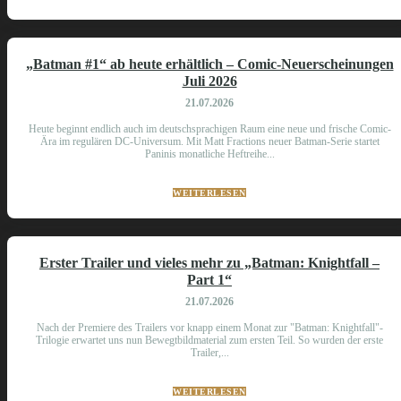
„Batman #1“ ab heute erhältlich – Comic-Neuerscheinungen
Juli 2026
21.07.2026
Heute beginnt endlich auch im deutschsprachigen Raum eine neue und frische Comic-
Ära im regulären DC-Universum. Mit Matt Fractions neuer Batman-Serie startet
Paninis monatliche Heftreihe...
WEITERLESEN
Erster Trailer und vieles mehr zu „Batman: Knightfall –
Part 1“
21.07.2026
Nach der Premiere des Trailers vor knapp einem Monat zur "Batman: Knightfall"-
Trilogie erwartet uns nun Bewegtbildmaterial zum ersten Teil. So wurden der erste
Trailer,...
WEITERLESEN