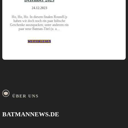
24.12.2023
Ho, Ho, Ho. In diesem finalen RoundUp
haben wir doch noch ein paar hübsche
Geschenke auszupacken; unter anderem ein
paar neue Batman-Titel (u. a....
WEITERLESEN
ÜBER UNS
BATMANNEWS.DE