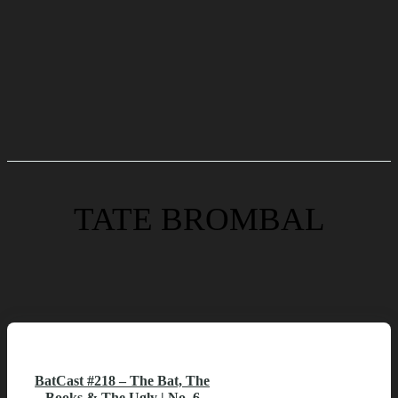
TATE BROMBAL
BatCast #218 – The Bat, The
Books & The Ugly | No. 6