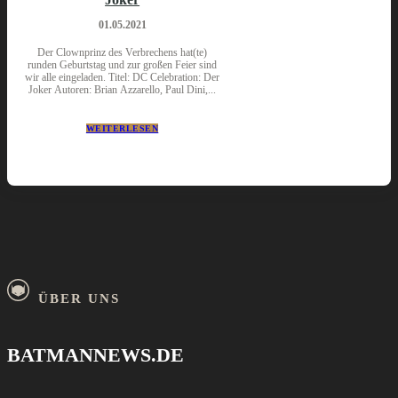
01.05.2021
Der Clownprinz des Verbrechens hat(te)
runden Geburtstag und zur großen Feier sind
wir alle eingeladen. Titel: DC Celebration: Der
Joker Autoren: Brian Azzarello, Paul Dini,...
WEITERLESEN
ÜBER UNS
BATMANNEWS.DE