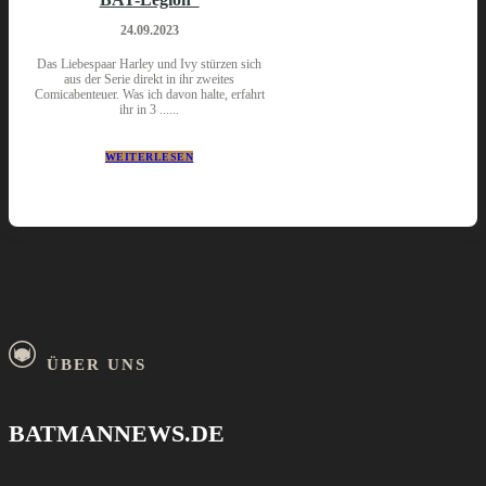
24.09.2023
Das Liebespaar Harley und Ivy stürzen sich
aus der Serie direkt in ihr zweites
Comicabenteuer. Was ich davon halte, erfahrt
ihr in 3 ......
WEITERLESEN
ÜBER UNS
BATMANNEWS.DE