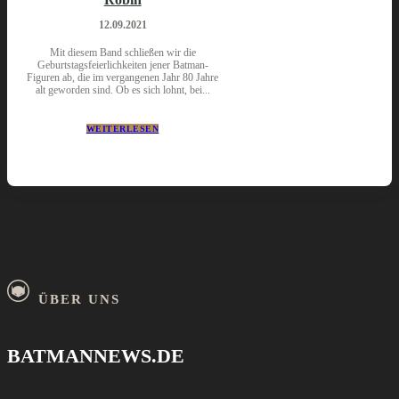
12.09.2021
Mit diesem Band schließen wir die
Geburtstagsfeierlichkeiten jener Batman-
Figuren ab, die im vergangenen Jahr 80 Jahre
alt geworden sind. Ob es sich lohnt, bei...
WEITERLESEN
ÜBER UNS
BATMANNEWS.DE