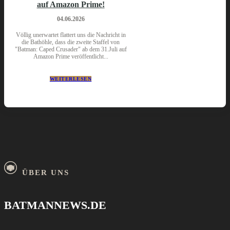
auf Amazon Prime!
04.06.2026
Völlig unerwartet flattert uns die Nachricht in
die Bathöhle, dass die zweite Staffel von
"Batman: Caped Crusader" ab dem 31.Juli auf
Amazon Prime veröffentlicht...
WEITERLESEN
ÜBER UNS
BATMANNEWS.DE