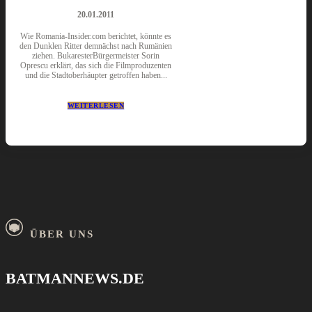
20.01.2011
Wie Romania-Insider.com berichtet, könnte es
den Dunklen Ritter demnächst nach Rumänien
ziehen. BukaresterBürgermeister Sorin
Oprescu erklärt, das sich die Filmproduzenten
und die Stadtoberhäupter getroffen haben...
WEITERLESEN
ÜBER UNS
BATMANNEWS.DE