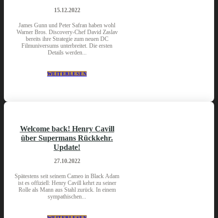
15.12.2022
James Gunn und Peter Safran haben wohl
Warner Bros. Discovery-Chef David Zaslav
bereits ihre Strategie zum neuen DC
Filmuniversums unterbreitet. Die ersten
Details werden...
WEITERLESEN
Welcome back! Henry Cavill
über Supermans Rückkehr.
Update!
27.10.2022
Spätestens seit seinem Cameo in Black Adam
ist es offiziell: Henry Cavill kehrt zu seiner
Rolle als Mann aus Stahl zurück. In einem
sympathischen...
WEITERLESEN