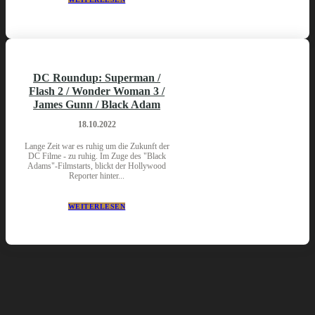
DC Roundup: Superman /
Flash 2 / Wonder Woman 3 /
James Gunn / Black Adam
18.10.2022
Lange Zeit war es ruhig um die Zukunft der
DC Filme - zu ruhig. Im Zuge des "Black
Adams"-Filmstarts, blickt der Hollywood
Reporter hinter...
WEITERLESEN