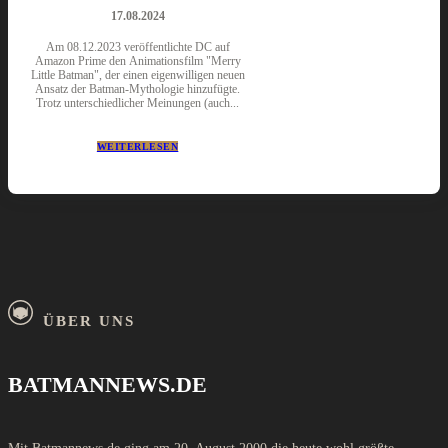
17.08.2024
Am 08.12.2023 veröffentlichte DC auf
Amazon Prime den Animationsfilm "Merry
Little Batman", der einen eigenwilligen neuen
Ansatz der Batman-Mythologie hinzufügte.
Trotz unterschiedlicher Meinungen (auch...
WEITERLESEN
ÜBER UNS
BATMANNEWS.DE