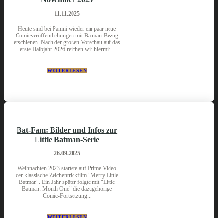
11.11.2025
Heute sind bei Panini wieder ein paar neue
Comicveröffentlichungen mit Batman-Bezug
erschienen. Nach der großen Vorschau auf das
erste Halbjahr 2026 reichen wir hiermit...
WEITERLESEN
Bat-Fam: Bilder und Infos zur
Little Batman-Serie
26.09.2025
Weihnachten 2023 startete auf Prime Video
der klassische Zeichentrickfilm "Merry Little
Batman". Ein Jahr später folgte mit "Little
Batman: Month One" die dazugehörige
Comic-Fortsetzung...
WEITERLESEN