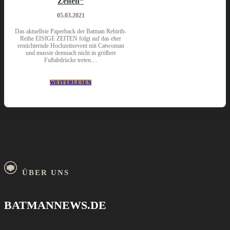
Zeiten“
05.03.2021
Das aktuellste Paperback der Batman Rebirth-
Reihe EISIGE ZEITEN folgt auf das eher
ernüchternde Hochzeitsevent mit Catwoman
und musste demnach nicht in größere
Fußabdrücke treten....
WEITERLESEN
ÜBER UNS
BATMANNEWS.DE