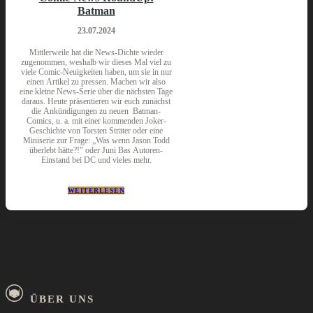
Batman
23.07.2024
Mittlerweile hat die News-Dichte wieder
zugenommen, weshalb wir dieses Mal viel zu
viele Comic-Neuigkeiten haben, um sie in nur
einen Artikel zu pressen. Machen wir also
eine kleine News-Serie über die nächsten Tage
daraus. Heute präsentieren wir euch zunächst
die Ankündigungen zu neuen Batman-
Comics, u. a. mit einer kommenden Joker-
Geschichte von Torsten Sträter oder eine
Miniserie zur Frage: „Was wenn Jason Todd
überlebt hätte?!" oder Juni Bas Autoren-
Einstand bei DC und vieles mehr.
WEITERLESEN
ÜBER UNS