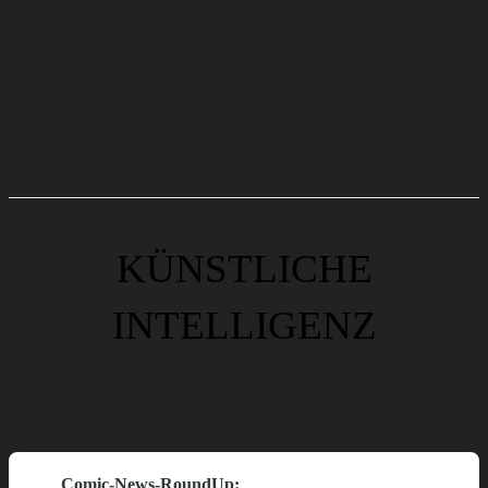
KÜNSTLICHE
INTELLIGENZ
Comic-News-RoundUp: