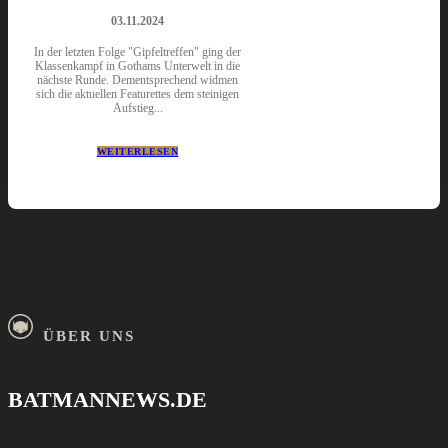
03.11.2024
In der letzten Folge "Gipfeltreffen" ging der
Klassenkampf in Gothams Unterwelt in die
nächste Runde. Dementsprechend widmen
sich die aktuellen Featurettes dem steinigen
Aufstieg...
WEITERLESEN
ÜBER UNS
BATMANNEWS.DE