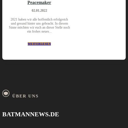
Peacemaker
02.01.2022
2021 haben wir alle hoffentlich erfolgreich
und gesund hinter uns gebracht. In diesem
Sinne möchten wir euch an dieser Stelle noch
ein frohes neues...
WEITERLESEN
ÜBER UNS
BATMANNEWS.DE