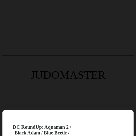
JUDOMASTER
DC RoundUp: Aquaman 2 /
Black Adam / Blue Beetle /