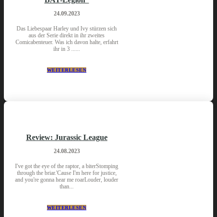
24.09.2023
Das Liebespaar Harley und Ivy stürzen sich
aus der Serie direkt in ihr zweites
Comicabenteuer. Was ich davon halte, erfahrt
ihr in 3 ......
WEITERLESEN
Review: Jurassic League
24.08.2023
I've got the eye of the raptor, a biterStomping
through the briar.'Cause I'm here for justice,
and you're gonna hear me roarLouder, louder
than...
WEITERLESEN