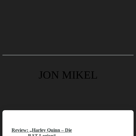
JON MIKEL
Review: „Harley Quinn – Die
BAT-Legion“