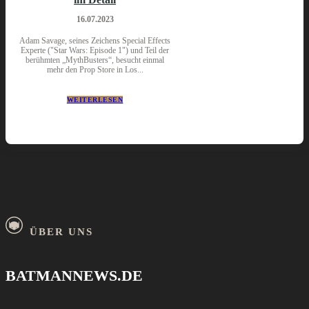
16.07.2023
Adam Savage, seines Zeichens Special Effects
Experte ("Star Wars: Episode 1") und Teil der
berühmten „MythBusters“, besucht einmal
mehr den Prop Store in Los...
WEITERLESEN
ÜBER UNS
BATMANNEWS.DE