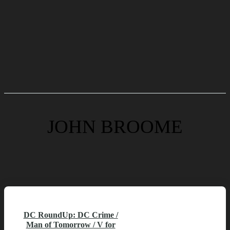
JOHN BROOME
DC RoundUp: DC Crime /
Man of Tomorrow / V for