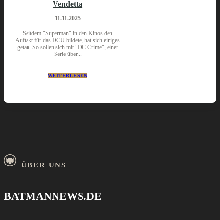
Vendetta
11.11.2025
Seitdem "Superman" in den Kinos den
Auftakt für das DCU bildete, hat sich einiges
getan. So sollen sich mit "DC Crime", einer
Serie über...
WEITERLESEN
ÜBER UNS
BATMANNEWS.DE