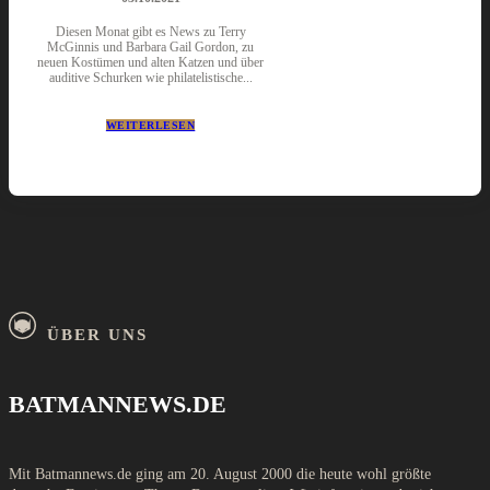
Diesen Monat gibt es News zu Terry
McGinnis und Barbara Gail Gordon, zu
neuen Kostümen und alten Katzen und über
auditive Schurken wie philatelistische...
WEITERLESEN
ÜBER UNS
BATMANNEWS.DE
Mit Batmannews.de ging am 20. August 2000 die heute wohl größte