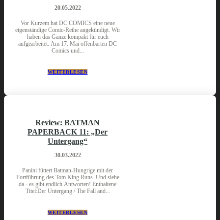
20.05.2022
Vor Kurzem hat DC COMICS eine neue
eigenständige Comic-Reihe angekündigt. Wir
haben das Ganze kompakt für euch
aufgearbeitet. Am 17. Mai offenbarten DC
Comics und...
WEITERLESEN
Review: BATMAN
PAPERBACK 11: „Der
Untergang“
30.03.2022
Panini füttert Batman-Hungrige mit der
Fortführung des Tom King Runs. Und siehe
da - es gibt endlich Antworten! Enthaltene
Titel:Der Untergang / The Fall and...
WEITERLESEN