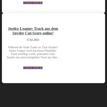
WEITERLESEN
Justice League: Track aus dem
Snyder Cut-Score online!
17.02.2021
Während der finale Trailer zu 'Zack Snyder's
Justice League' noch mit einem Platzhalter-
Track unterlegt wurde, präsentiert Zack
Snyder nun einen kompletten Track aus dem...
WEITERLESEN