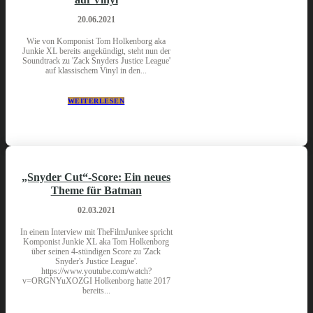
20.06.2021
Wie von Komponist Tom Holkenborg aka
Junkie XL bereits angekündigt, steht nun der
Soundtrack zu 'Zack Snyders Justice League'
auf klassischem Vinyl in den...
WEITERLESEN
„Snyder Cut“-Score: Ein neues
Theme für Batman
02.03.2021
In einem Interview mit TheFilmJunkee spricht
Komponist Junkie XL aka Tom Holkenborg
über seinen 4-stündigen Score zu 'Zack
Snyder's Justice League'.
https://www.youtube.com/watch?
v=ORGNYuXOZGI Holkenborg hatte 2017
bereits...