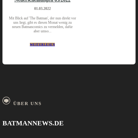
01.03.2022
Mit Blick auf 'The Batman', der nun direkt vor
uns liegt, gibt es diesen Monat wenig zu
neuen Batmancomics zu vermelden, dafür
aber umso...
WEITERLESEN
ÜBER UNS
BATMANNEWS.DE