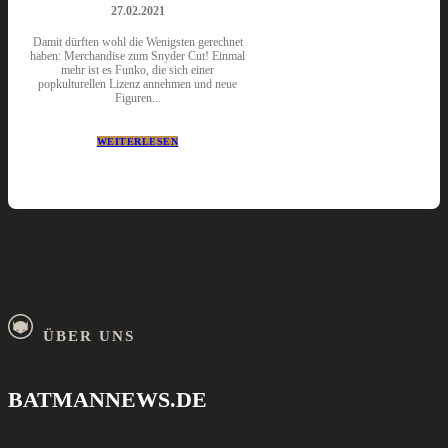
27.02.2021
Damit dürften wohl die Wenigsten gerechnet
haben: Merchandise zum Snyder Cut! Einmal
mehr ist es Funko, die sich einer
popkulturellen Lizenz annehmen und neue
Figuren...
WEITERLESEN
ÜBER UNS
BATMANNEWS.DE