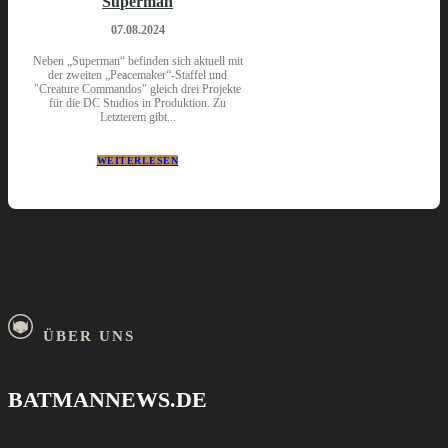
Superman
07.08.2024
Neben „Superman“ befinden sich aktuell mit
der zweiten „Peacemaker“-Staffel und
"Creature Commandos" gleich drei Projekte
für die DC Studios in Produktion. Zu
Letzterem gibt...
WEITERLESEN
ÜBER UNS
BATMANNEWS.DE