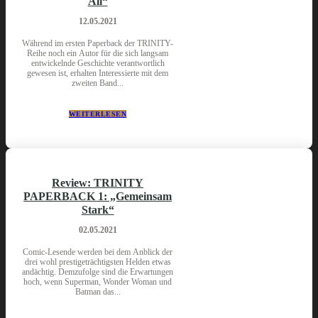
All“
12.05.2021
Während im ersten Paperback der TRINITY-
Reihe noch ein Autor für die sich langsam
entwickelnde Geschichte verantwortlich
gewesen ist, erhalten Interessierte mit dem
zweiten Band...
WEITERLESEN
Review: TRINITY
PAPERBACK 1: „Gemeinsam
Stark“
02.05.2021
Comic-Lesende werden bei dem Anblick der
drei wohl prestigeträchtigsten Helden etwas
andächtig. Demzufolge sind die Erwartungen
hoch, wenn Superman, Wonder Woman und
Batman das...