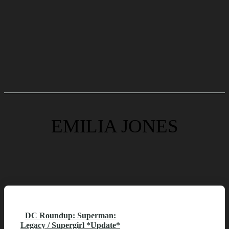
EMILIA JONES
DC Roundup: Superman:
Legacy / Supergirl *Update*