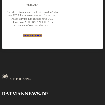
30.01.2024
Nachdem "Aquaman: The Lost Kingdom" das
alte DC-Filmuniversum abgeschlossen hat,
wollen wir uns nun auf das neue DCU
fokussieren. SUPERMAN: LEGACY
Anfangen müssen wir aber erst...
WEITERLESEN
ÜBER UNS
BATMANNEWS.DE