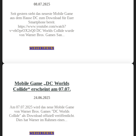
08.07.2025
Seit gestern steht das neueste Mobile Game
aus dem Hause DC zum Download für Euer
Smartphone bereit.
https://www.youtube.com/watch?
v=ehOprOX2rQ0 DC Worlds Collide wurde
von Warner Bros. Games San...
WEITERLESEN
Mobile Game „DC Worlds
Collide“ erscheint am 07.07.
24.06.2025
Am 07.07.2025 wird das neue Mobile Game
von Warner Bros. Games "DC Worlds
Collide" als Download offiziell veröffentlicht.
Dies hat Warner im Rahmen eines...
WEITERLESEN