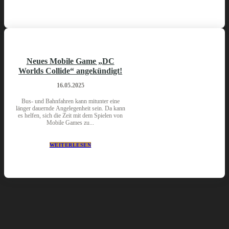
Neues Mobile Game „DC
Worlds Collide“ angekündigt!
16.05.2025
Bus- und Bahnfahren kann mitunter eine
länger dauernde Angelegenheit sein. Da kann
es helfen, sich die Zeit mit dem Spielen von
Mobile Games zu...
WEITERLESEN