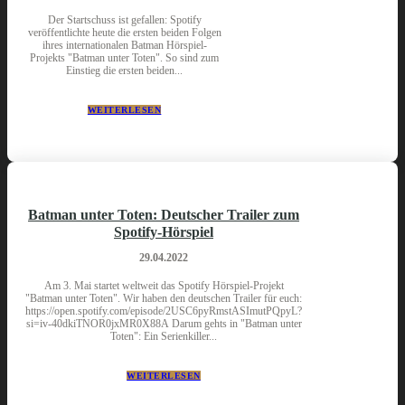
Der Startschuss ist gefallen: Spotify
veröffentlichte heute die ersten beiden Folgen
ihres internationalen Batman Hörspiel-
Projekts "Batman unter Toten". So sind zum
Einstieg die ersten beiden...
WEITERLESEN
Batman unter Toten: Deutscher Trailer zum
Spotify-Hörspiel
29.04.2022
Am 3. Mai startet weltweit das Spotify Hörspiel-Projekt
"Batman unter Toten". Wir haben den deutschen Trailer für euch:
https://open.spotify.com/episode/2USC6pyRmstASImutPQpyL?
si=iv-40dkiTNOR0jxMR0X88A Darum gehts in "Batman unter
Toten": Ein Serienkiller...
WEITERLESEN