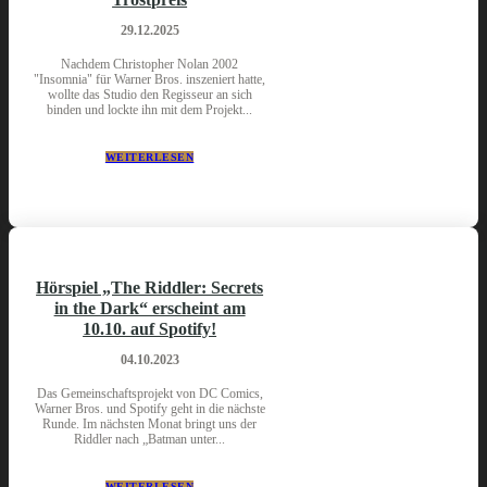
29.12.2025
Nachdem Christopher Nolan 2002
"Insomnia" für Warner Bros. inszeniert hatte,
wollte das Studio den Regisseur an sich
binden und lockte ihn mit dem Projekt...
WEITERLESEN
Hörspiel „The Riddler: Secrets
in the Dark“ erscheint am
10.10. auf Spotify!
04.10.2023
Das Gemeinschaftsprojekt von DC Comics,
Warner Bros. und Spotify geht in die nächste
Runde. Im nächsten Monat bringt uns der
Riddler nach „Batman unter...
WEITERLESEN