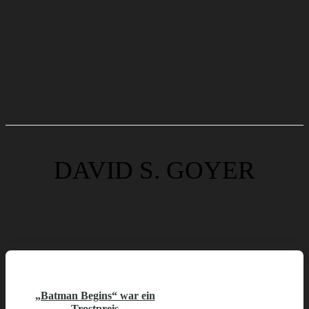
DAVID S. GOYER
„Batman Begins“ war ein
Trostpreis