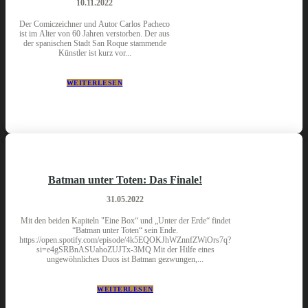
10.11.2022
Der Comiczeichner und Autor Carlos Pacheco
ist im Alter von 60 Jahren verstorben. Der aus
der spanischen Stadt San Roque stammende
Künstler ist kurz vor...
WEITERLESEN
Batman unter Toten: Das Finale!
31.05.2022
Mit den beiden Kapiteln "Eine Box“ und „Unter der Erde“ findet
“Batman unter Toten“ sein Ende.
https://open.spotify.com/episode/4k5EQOKJhWZnnfZWiOrs7q?
si=e4gSRBnASUahoZUJTx-3MQ Mit der Hilfe eines
ungewöhnliches Duos ist Batman gezwungen,...
WEITERLESEN