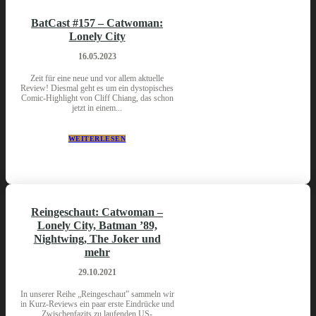
BatCast #157 – Catwoman:
Lonely City
16.05.2023
Zeit für eine neue und vor allem aktuelle
Review! Diesmal geht es um ein dystopisches
Comic-Highlight von Cliff Chiang, das schon
jetzt in einem...
WEITERLESEN
Reingeschaut: Catwoman –
Lonely City, Batman ’89,
Nightwing, The Joker und
mehr
29.10.2021
In unserer Reihe „Reingeschaut” sammeln wir
in Kurz-Reviews ein paar erste Eindrücke und
Zwischenfazits zu laufenden US-