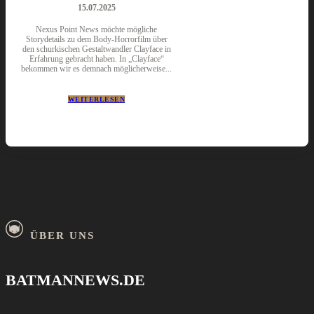
15.07.2025
Nexus Point News möchte mögliche
Storydetails zu dem Body-Horrorfilm über
den schurkischen Gestaltwandler Clayface in
Erfahrung gebracht haben. In „Clayface“
bekommen wir es demnach möglicherweise...
WEITERLESEN
ÜBER UNS
BATMANNEWS.DE