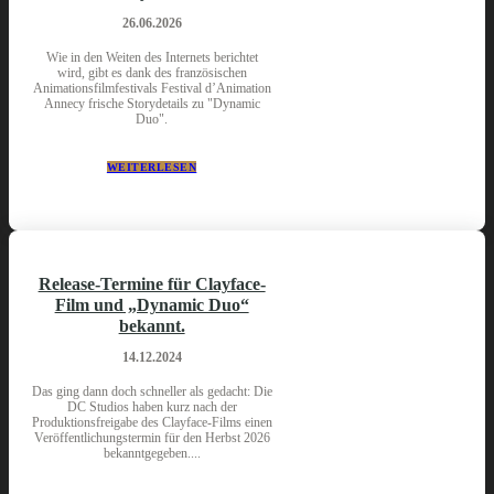
26.06.2026
Wie in den Weiten des Internets berichtet
wird, gibt es dank des französischen
Animationsfilmfestivals Festival d’Animation
Annecy frische Storydetails zu "Dynamic
Duo".
WEITERLESEN
Release-Termine für Clayface-
Film und „Dynamic Duo“
bekannt.
14.12.2024
Das ging dann doch schneller als gedacht: Die
DC Studios haben kurz nach der
Produktionsfreigabe des Clayface-Films einen
Veröffentlichungstermin für den Herbst 2026
bekanntgegeben....