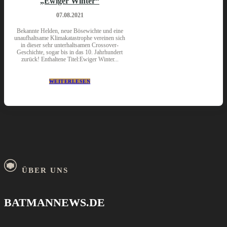
„Ewiger Winter“
07.08.2021
Bekannte Helden, neue Bösewichte und eine
unaufhaltsame Klimakatastrophe vereinen sich
in dieser sehr unterhaltsamen Crossover-
Geschichte, sogar bis in das 10. Jahrhundert
zurück! Enthaltene Titel:Ewiger Winter...
WEITERLESEN
ÜBER UNS
BATMANNEWS.DE