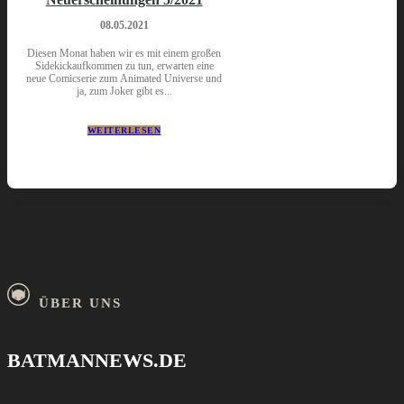
08.05.2021
Diesen Monat haben wir es mit einem großen
Sidekickaufkommen zu tun, erwarten eine
neue Comicserie zum Animated Universe und
ja, zum Joker gibt es...
WEITERLESEN
ÜBER UNS
BATMANNEWS.DE