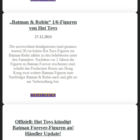
„Batman & Robin“ 1/6-Figuren
von Hot Toys
27.12.2024
Die unverschämt detailgetreuen (und genauso
teuren) 30 cm hohen Hot Toys-Figuren zur
Batman-Reihe zählen zu den beliebtesten unter
den Sammlern. Nachdem vor 2 Jahren die
Figuren zu Batman Forever erschienen sind,
schiebt das Production House aus Hong
Kong zwei weitere Batman-Figuren zum
Nachfolger Batman & Robin nach und gibt sie
zur Vorbestellung frei.
WEITERLESEN
Offiziell: Hot Toys kündigt
Batman Forever-Figuren an!
Händler Update!