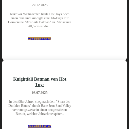
29.12.2025
Kurz vor Weihnachten haute Hot Toys noch
einen raus und kündigte eine 1/6-Figur zur
Comicreihe "Absolute Batman" an. Mit seinen
40,5 cm ist die...
WEITERLESEN
Knightfall Batman von Hot
Toys
03.07.2025
In den 90er Jahren stieg nach dem "Sturz des
Dunklen Ritters" durch Bane Jean Paul Valley
vertretungsweise in einen neugestalteten
Batsuit, welcher Jahrzehnte später...
WEITERLESEN