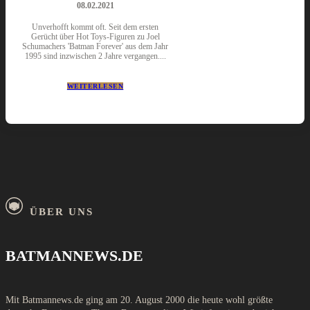
08.02.2021
Unverhofft kommt oft. Seit dem ersten
Gerücht über Hot Toys-Figuren zu Joel
Schumachers 'Batman Forever' aus dem Jahr
1995 sind inzwischen 2 Jahre vergangen....
WEITERLESEN
ÜBER UNS
BATMANNEWS.DE
Mit Batmannews.de ging am 20. August 2000 die heute wohl größte