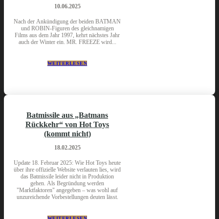
10.06.2025
Nach der Ankündigung der beiden BATMAN
und ROBIN-Figuren des gleichnamigen
Films aus dem Jahr 1997, kehrt nächstes Jahr
auch der Winter ein. MR. FREEZE wird...
WEITERLESEN
Batmissile aus „Batmans
Rückkehr“ von Hot Toys
(kommt nicht)
18.02.2025
Update 18. Februar 2025: Wie Hot Toys heute
über ihre offizielle Website verlauten lies, wird
das Batmissile leider nicht in Produktion
gehen. Als Begründung werden
"Marktfaktoren" angegeben – was wohl auf
unzureichende Vorbestellungen deuten lässt.
WEITERLESEN