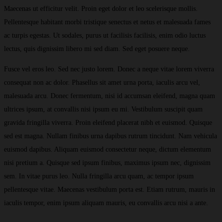
Maecenas ut efficitur velit. Proin eget dolor et leo scelerisque mollis.
Pellentesque habitant morbi tristique senectus et netus et malesuada fames
ac turpis egestas. Ut sodales, purus ut facilisis facilisis, enim odio luctus
lectus, quis dignissim libero mi sed diam. Sed eget posuere neque.
Fusce vel eros leo. Sed nec justo lorem. Donec a neque vitae lorem viverra
consequat non ac dolor. Phasellus sit amet urna porta, iaculis arcu vel,
malesuada arcu. Donec fermentum, nisi id accumsan eleifend, magna quam
ultrices ipsum, at convallis nisi ipsum eu mi. Vestibulum suscipit quam
gravida fringilla viverra. Proin eleifend placerat nibh et euismod. Quisque
sed est magna. Nullam finibus urna dapibus rutrum tincidunt. Nam vehicula
euismod dapibus. Aliquam euismod consectetur neque, dictum elementum
nisi pretium a. Quisque sed ipsum finibus, maximus ipsum nec, dignissim
sem. In vitae purus leo. Nulla fringilla arcu quam, ac tempor ipsum
pellentesque vitae. Maecenas vestibulum porta est. Etiam rutrum, mauris in
iaculis tempor, enim ipsum aliquam mauris, eu convallis arcu nisi a ante.