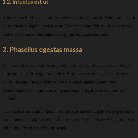
1.2. In luctus est ut
Aliquam et elit vitae ante mollis scelerisque in eget turpis. Nam non lacus at
enim tincidunt dapibus sed ac urna. Nam tincidunt nibh ex, vitae varius dui
mollis vel. Praesent nec augue non purus vulputate commodo.
2. Phasellus egestas massa
Nec massa luctus, vel porta arcu vulputate. Donec id ultrices risus. Integer
et ipsum nec velit feugiat imperdiet. Proin ut orci cursus, venenatis lacus
eu, mollis ante. Integer hendrerit erat sit amet sapien dictum porta.
Pellentesque fermentum eros in metus congue, dapibus elementum leo
eleifend.
Cras facilisis mi a nulla dictum, sed ultrices massa feugiat. Nam eget sem eu
lorem laoreet suscipit efficitur sit amet lacus. Suspendisse vehicula in quam
sed mollis. Proin nec efficitur neque.