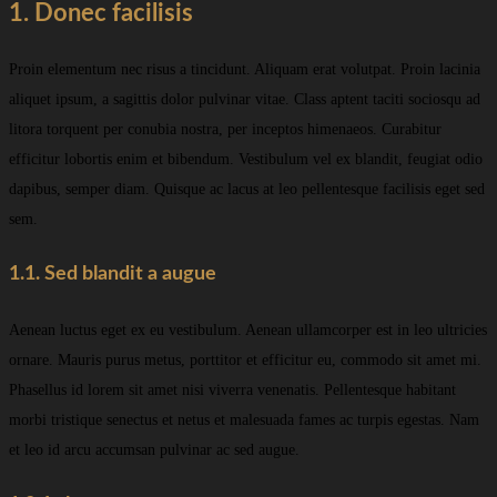
1. Donec facilisis
Proin elementum nec risus a tincidunt. Aliquam erat volutpat. Proin lacinia
aliquet ipsum, a sagittis dolor pulvinar vitae. Class aptent taciti sociosqu ad
litora torquent per conubia nostra, per inceptos himenaeos. Curabitur
efficitur lobortis enim et bibendum. Vestibulum vel ex blandit, feugiat odio
dapibus, semper diam. Quisque ac lacus at leo pellentesque facilisis eget sed
sem.
1.1. Sed blandit a augue
Aenean luctus eget ex eu vestibulum. Aenean ullamcorper est in leo ultricies
ornare. Mauris purus metus, porttitor et efficitur eu, commodo sit amet mi.
Phasellus id lorem sit amet nisi viverra venenatis. Pellentesque habitant
morbi tristique senectus et netus et malesuada fames ac turpis egestas. Nam
et leo id arcu accumsan pulvinar ac sed augue.