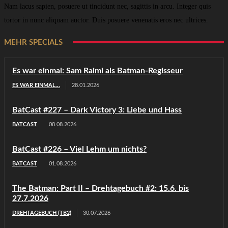
Nam lacus sapien, posuere ut tincidunt nec, sagittis in arcu. Integer quis
tortor in nunc aliquam auctor. Duis posuere venenatis eros nec ultrices.
MEHR SPECIALS
Es war einmal: Sam Raimi als Batman-Regisseur
ES WAR EINMAL...
28.01.2026
BatCast #227 – Dark Victory 3: Liebe und Hass
BATCAST
08.08.2026
BatCast #226 – Viel Lehm um nichts?
BATCAST
01.08.2026
The Batman: Part II – Drehtagebuch #2: 15.6. bis
27.7.2026
DREHTAGEBUCH (TB2)
30.07.2026