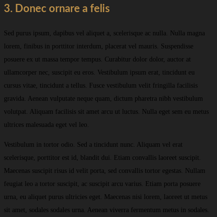
3. Donec ornare a felis
Sed purus ipsum, dapibus vel aliquet a, scelerisque ac nulla. Nulla magna
lorem, finibus in porttitor interdum, placerat vel mauris. Suspendisse
posuere ex ut massa tempor tempus. Curabitur dolor dolor, auctor at
ullamcorper nec, suscipit eu eros. Vestibulum ipsum erat, tincidunt eu
cursus vitae, tincidunt a tellus. Fusce vestibulum velit fringilla facilisis
gravida. Aenean vulputate neque quam, dictum pharetra nibh vestibulum
volutpat. Aliquam facilisis sit amet arcu ut luctus. Nulla eget sem eu metus
ultrices malesuada eget vel leo.
Vestibulum in tortor odio. Sed a tincidunt nunc. Aliquam vel erat
scelerisque, porttitor est id, blandit dui. Etiam convallis laoreet suscipit.
Maecenas suscipit risus id velit porta, sed convallis tortor egestas. Nullam
feugiat leo a tortor suscipit, ac suscipit arcu varius. Etiam porta posuere
urna, eu aliquet purus ultricies eget. Maecenas nisi lorem, laoreet ut metus
sit amet, sodales sodales urna. Aenean viverra fermentum metus in sodales.