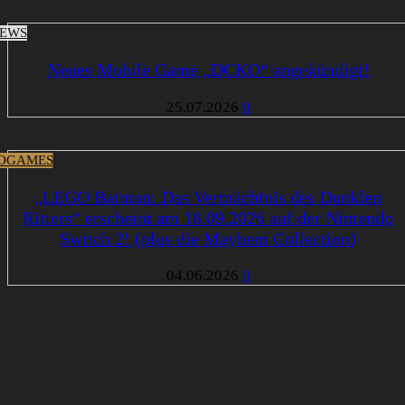
EWS
Neues Mobile Game „DCKO“ angekündigt!
25.07.2026
0
OGAMES
„LEGO Batman: Das Vermächtnis des Dunklen
Ritters“ erscheint am 18.09.2026 auf der Nintendo
Switch 2! (plus die Mayhem Collection)
04.06.2026
0