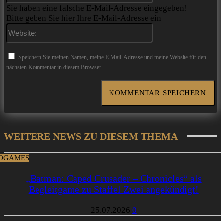
Sie haben eine falsche E-Mail-Adresse eingegeben!
Bitte geben Sie hier Ihre E-Mail-Adresse ein
Website:
Speichern Sie meinen Namen, meine E-Mail-Adresse und meine Website für den
nächsten Kommentar in diesem Browser.
WEITERE NEWS ZU DIESEM THEMA
OGAMES
„Batman: Caped Crusader – Chronicles“ als
Begleitgame zu Staffel Zwei angekündigt!
25.07.2026
0