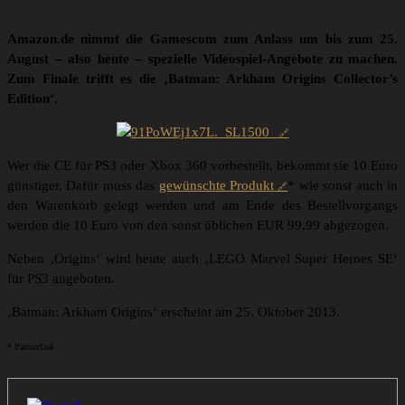
Amazon.de nimmt die Gamescom zum Anlass um bis zum 25.
August – also heute – spezielle Videospiel-Angebote zu machen.
Zum Finale trifft es die ‚Batman: Arkham Origins Collector’s
Edition‘.
Wer die CE für PS3 oder Xbox 360 vorbestellt, bekommt sie 10 Euro
günstiger. Dafür muss das
gewünschte Produkt
* wie sonst auch in
den Warenkorb gelegt werden und am Ende des Bestellvorgangs
werden die 10 Euro von den sonst üblichen EUR 99,99 abgezogen.
Neben ‚Origins‘ wird heute auch ‚LEGO Marvel Super Heroes SE‘
für PS3 angeboten.
‚Batman: Arkham Origins‘ erscheint am 25. Oktober 2013.
* Partnerlink