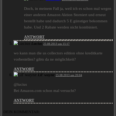
Doch, in meinem Fall ja, weil ich es schon mal wegen
einer anderen Amazon Aktion Storniert und erneut
bestellt habe und dadurch 5 E günstiger bekommen
habe. Und 2 Rabate werden nicht kombiniert.
ANTWORT
Lucius
25.08.2013 um 15:17
wo kann man die us collectors edition ohne kreditkarte
vorbestellen? gibts da ne möglichkeit?
ANTWORT
Lil' wayne
25.08.2013 um 20:04
@lucius
Bei Amazon.com schon mal versucht?
ANTWORT
DEIN KOMMENTAR: