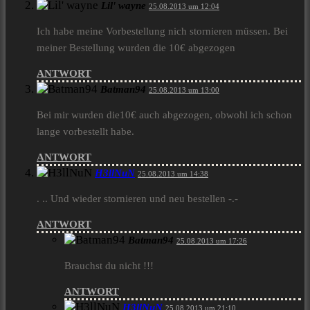
Lil' wayne
25.08.2013 um 12:04
Ich habe meine Vorbestellung nich stornieren müssen. Bei
meiner Bestellung wurden die 10€ abgezogen
ANTWORT
Batman94
25.08.2013 um 13:00
Bei mir wurden die10€ auch abgezogen, obwohl ich schon
lange vorbestellt habe.
ANTWORT
H3llNuN
25.08.2013 um 14:38
. .. Und wieder stornieren und neu bestellen -.-
ANTWORT
Batman94
25.08.2013 um 17:26
Brauchst du nicht !!!
ANTWORT
H3llNuN
25.08.2013 um 21:10