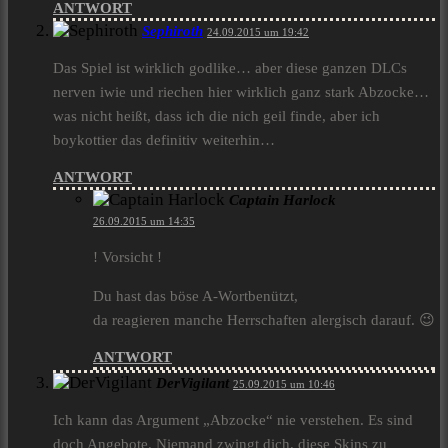
ANTWORT
Sephiroth
24.09.2015 um 19:42
Das Spiel ist wirklich godlike… aber diese ganzen DLCs
nerven iwie und riechen hier wirklich ganz stark Abzocke…
was nicht heißt, dass ich die nich geil finde, aber ich
boykottier das definitiv weiterhin…
ANTWORT
Captain Harlock
26.09.2015 um 14:35
! Vorsicht !
Du hast das böse A-Wortbenützt,
da reagieren manche Herrschaften alergisch darauf. 😉
ANTWORT
DerVigilant
25.09.2015 um 10:46
Ich kann das Argument „Abzocke“ nie verstehen. Es sind
doch Angebote. Niemand zwingt dich, diese Skins zu