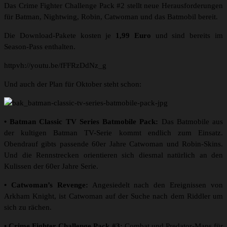
Das Crime Fighter Challenge Pack #2 stellt neue Herausforderungen
für Batman, Nightwing, Robin, Catwoman und das Batmobil bereit.
Die Download-Pakete kosten je
1,99 Euro
und sind bereits im
Season-Pass enthalten.
httpvh://youtu.be/fFFRzDdNz_g
Und auch der Plan für Oktober steht schon:
• Batman Classic TV Series Batmobile Pack:
Das Batmobile aus
der kultigen Batman TV-Serie kommt endlich zum Einsatz.
Obendrauf gibts passende 60er Jahre Catwoman und Robin-Skins.
Und die Rennstrecken orientieren sich diesmal natürlich an den
Kulissen der 60er Jahre Serie.
• Catwoman’s Revenge:
Angesiedelt nach den Ereignissen von
Arkham Knight, ist Catwoman auf der Suche nach dem Riddler um
sich zu rächen.
• Crime Fighter Challenge Pack #3:
Combat und Predator-Maps für