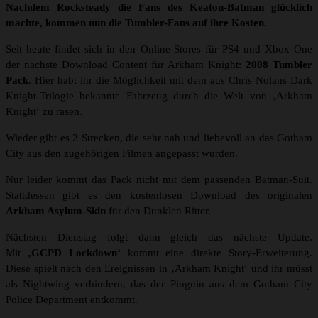
Nachdem Rocksteady die Fans des Keaton-Batman glücklich
machte, kommen nun die Tumbler-Fans auf ihre Kosten.
Seit heute findet sich in den Online-Stores für PS4 und Xbox One
der nächste Download Content für Arkham Knight:
2008 Tumbler
Pack
. Hier habt ihr die Möglichkeit mit dem aus Chris Nolans Dark
Knight-Trilogie bekannte Fahrzeug durch die Welt von ‚Arkham
Knight‘ zu rasen.
Wieder gibt es 2 Strecken, die sehr nah und liebevoll an das Gotham
City aus den zugehörigen Filmen angepasst wurden.
Nur leider kommt das Pack nicht mit dem passenden Batman-Suit.
Stattdessen gibt es den kostenlosen Download des originalen
Arkham Asylum-Skin
für den Dunklen Ritter.
Nächsten Dienstag folgt dann gleich das nächste Update.
Mit
‚GCPD Lockdown‘
kommt eine direkte Story-Erweiterung.
Diese spielt nach den Ereignissen in ‚Arkham Knight‘ und ihr müsst
als Nightwing verhindern, das der Pinguin aus dem Gotham City
Police Department entkommt.