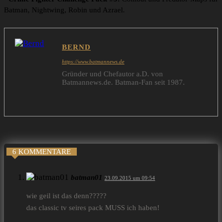
Batman, Nightwing, Robin und Azrael.
BERND
https://www.batmannews.de
Gründer und Chefautor a.D. von
Batmannews.de. Batman-Fan seit 1987.
6 KOMMENTARE
batman01
23.09.2015 um 09:54
wie geil ist das denn?????
das classic tv seires pack MUSS ich haben!