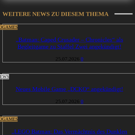
WEITERE NEWS ZU DIESEM THEMA
OGAMES
„Batman: Caped Crusader – Chronicles“ als
Begleitgame zu Staffel Zwei angekündigt!
25.07.2026
0
EWS
Neues Mobile Game „DCKO“ angekündigt!
25.07.2026
0
OGAMES
„LEGO Batman: Das Vermächtnis des Dunklen