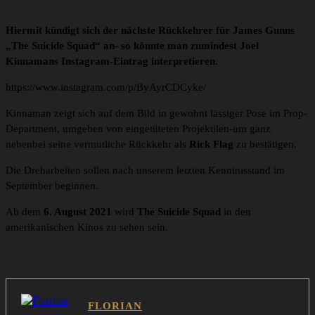
Hiermit kündigt sich der nächste Rückkehrer für James Gunns
„The Suicide Squad“ an- so könnte man zumindest Joel
Kinnamans Instagram-Eintrag interpretieren.
https://www.instagram.com/p/ByAyrCDCyke/
Kinnaman zeigt sich auf dem Bild in gewohnt lässiger Pose im Prop-
Department, umgeben von eingetüteten Projektilen-um ganz
nebenbei seine vermutliche Rückkehr als
Rick Flag
zu bestätigen.
Die Dreharbeiten sollen nach unserem letzten Kenntnisstand im
September beginnen.
Ab dem
6. August 2021
wird
The Suicide Squad
in den
amerikanischen Kinos zu sehen sein.
FLORIAN