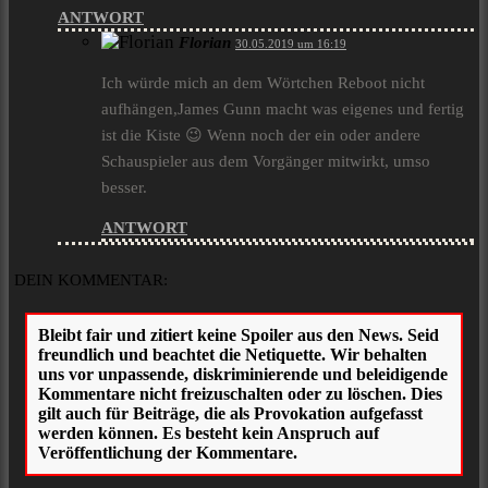
ANTWORT
Florian
30.05.2019 um 16:19
Ich würde mich an dem Wörtchen Reboot nicht
aufhängen,James Gunn macht was eigenes und fertig
ist die Kiste 😉 Wenn noch der ein oder andere
Schauspieler aus dem Vorgänger mitwirkt, umso
besser.
ANTWORT
DEIN KOMMENTAR: