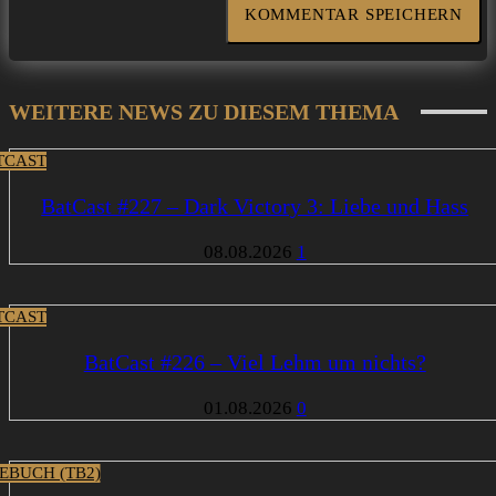
WEITERE NEWS ZU DIESEM THEMA
TCAST
BatCast #227 – Dark Victory 3: Liebe und Hass
08.08.2026
1
TCAST
BatCast #226 – Viel Lehm um nichts?
01.08.2026
0
EBUCH (TB2)