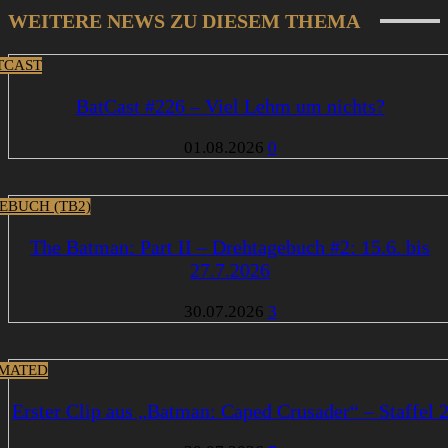
WEITERE NEWS ZU DIESEM THEMA
TCAST
BatCast #226 – Viel Lehm um nichts?
01.08.2026
0
EBUCH (TB2)
The Batman: Part II – Drehtagebuch #2: 15.6. bis
27.7.2026
30.07.2026
3
MATED
Erster Clip aus „Batman: Caped Crusader“ – Staffel 