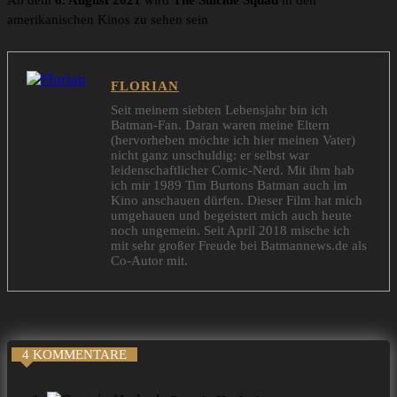
Ab dem
6. August 2021
wird
The Suicide Squad
in den
amerikanischen Kinos zu sehen sein
FLORIAN
Seit meinem siebten Lebensjahr bin ich
Batman-Fan. Daran waren meine Eltern
(hervorheben möchte ich hier meinen Vater)
nicht ganz unschuldig: er selbst war
leidenschaftlicher Comic-Nerd. Mit ihm hab
ich mir 1989 Tim Burtons Batman auch im
Kino anschauen dürfen. Dieser Film hat mich
umgehauen und begeistert mich auch heute
noch ungemein. Seit April 2018 mische ich
mit sehr großer Freude bei Batmannews.de als
Co-Autor mit.
4 KOMMENTARE