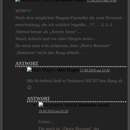
Benjamin Souibi
17.08.2019 um 19:48
WOW!!!
Nach dem möglichen Pinguin-Darsteller die erste Personal-
entscheidung, die ich wirklich begrüße…!!!… ☺☺☺
Allemal besser als „Jeremy Irons“…
Smart, britisch und vor allen Dingen weiss…
Da muss man echt aufpassen, dass „Pierce Brosnan“
„Battinson“ nicht den Rang abläuft…
ANTWORT
Matt Hagen
17.08.2019 um 22:40
Mit Sicherheit läuft er Pattinson NICHT den Rang ab.
😉
ANTWORT
Benjamin Souibi
18.08.2019 um 05:59
Gumo…
Für mich ist „Pierce Brosnan“ der