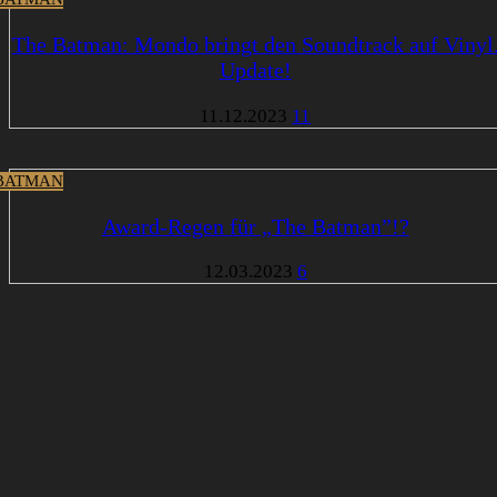
The Batman: Mondo bringt den Soundtrack auf Vinyl
Update!
11.12.2023
11
BATMAN
Award-Regen für „The Batman”!?
12.03.2023
6