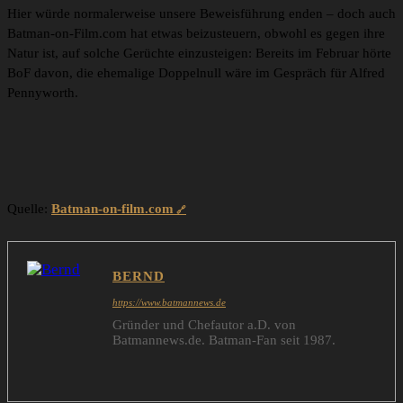
Hier würde normalerweise unsere Beweisführung enden – doch auch
Batman-on-Film.com hat etwas beizusteuern, obwohl es gegen ihre
Natur ist, auf solche Gerüchte einzusteigen: Bereits im Februar hörte
BoF davon, die ehemalige Doppelnull wäre im Gespräch für Alfred
Pennyworth.
Quelle:
Batman-on-film.com
BERND
https://www.batmannews.de
Gründer und Chefautor a.D. von
Batmannews.de. Batman-Fan seit 1987.