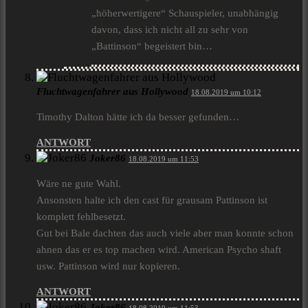
„höherwertigere“ Schauspieler, unabhängig
davon, dass ich nicht all zu sehr von
„Battinson“ begeistert bin…
Fluchtwagenfahrer aus Hollywood
18.08.2019 um 10:12
Timothy Dalton hätte ich da besser gefunden…
ANTWORT
Joker86
18.08.2019 um 11:53
Wäre ne gute Wahl.
Ansonsten halte ich den cast für grausam Pattinson ist
komplett fehlbesetzt.
Gut bei Bale dachten das auch viele aber man konnte schon
ahnen das er es top machen wird. American Psycho shaft
usw. Pattinson wird nur kopieren.
ANTWORT
Joker86