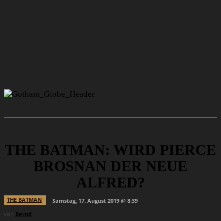
THE BATMAN: WIRD PIERCE
BROSNAN DER NEUE
ALFRED?
THE BATMAN
Samstag, 17. August 2019 @ 8:39
von
Bernd