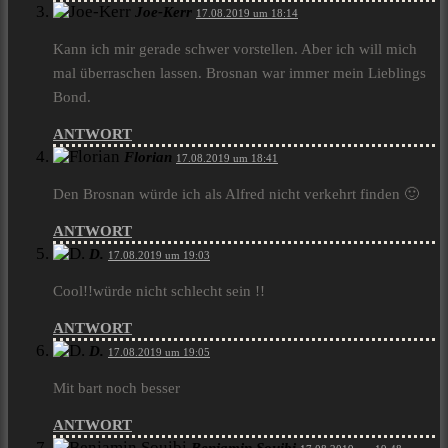
Joe-Kerr
17.08.2019 um 18:14
Kann ich mir gerade schwer vorstellen. Aber ich will mich
mal überraschen lassen. Brosnan war immer mein Lieblings
Bond.
ANTWORT
Florian
17.08.2019 um 18:41
Den Brosnan würde ich als Alfred nicht verkehrt finden 🙂
ANTWORT
D.
17.08.2019 um 19:03
Cool!!würde nicht schlecht sein !!
ANTWORT
D.
17.08.2019 um 19:05
Mit bart noch besser
ANTWORT