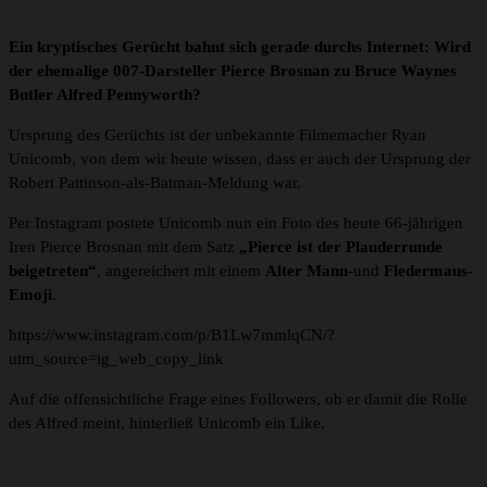
Ein kryptisches Gerücht bahnt sich gerade durchs Internet: Wird
der ehemalige 007-Darsteller Pierce Brosnan zu Bruce Waynes
Butler Alfred Pennyworth?
Ursprung des Gerüchts ist der unbekannte Filmemacher Ryan
Unicomb, von dem wir heute wissen, dass er auch der Ursprung der
Robert Pattinson-als-Batman-Meldung war.
Per Instagram postete Unicomb nun ein Foto des heute 66-jährigen
Iren Pierce Brosnan mit dem Satz
„Pierce ist der Plauderrunde
beigetreten“
, angereichert mit einem
Alter Mann
-und
Fledermaus-
Emoji
.
https://www.instagram.com/p/B1Lw7mmlqCN/?
utm_source=ig_web_copy_link
Auf die offensichtliche Frage eines Followers, ob er damit die Rolle
des Alfred meint, hinterließ Unicomb ein Like.