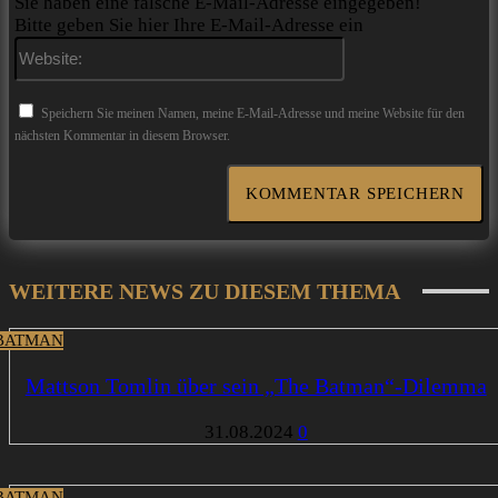
Sie haben eine falsche E-Mail-Adresse eingegeben!
Bitte geben Sie hier Ihre E-Mail-Adresse ein
Website:
Speichern Sie meinen Namen, meine E-Mail-Adresse und meine Website für den
nächsten Kommentar in diesem Browser.
WEITERE NEWS ZU DIESEM THEMA
BATMAN
Mattson Tomlin über sein „The Batman“-Dilemma
31.08.2024
0
BATMAN